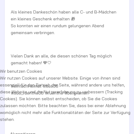
Als kleines Dankeschön haben alle C- und B-Mädchen
ein kleines Geschenk erhalten 🎁
So konnten wir einen rundum gelungenen Abend
gemeinsam verbringen.
Vielen Dank an alle, die diesen schönen Tag möglich
gemacht haben! 💙🤍
Wir benutzen Cookies
Wir nutzen Cookies auf unserer Website. Einige von ihnen sind
essenziell für den Betrieb der Seite, während andere uns helfen,
#einfachHeimat #sus08
diese Website und die Nutzererfahrung zu verbessern (Tracking
#sus_ruenthe08 #ruenthe #bergkamen
Cookies). Sie können selbst entscheiden, ob Sie die Cookies
zulassen möchten. Bitte beachten Sie, dass bei einer Ablehnung
womöglich nicht mehr alle Funktionalitäten der Seite zur Verfügung
stehen.
Akzeptieren