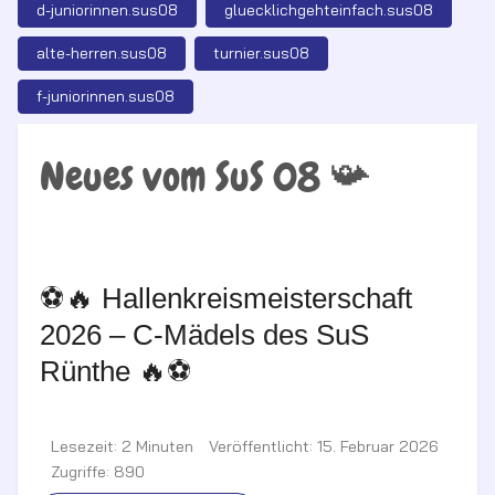
d-juniorinnen.sus08
gluecklichgehteinfach.sus08
alte-herren.sus08
turnier.sus08
f-juniorinnen.sus08
Neues vom SuS 08 📯
⚽🔥 Hallenkreismeisterschaft
2026 – C-Mädels des SuS
Rünthe 🔥⚽
Lesezeit: 2 Minuten
Veröffentlicht: 15. Februar 2026
Zugriffe: 890