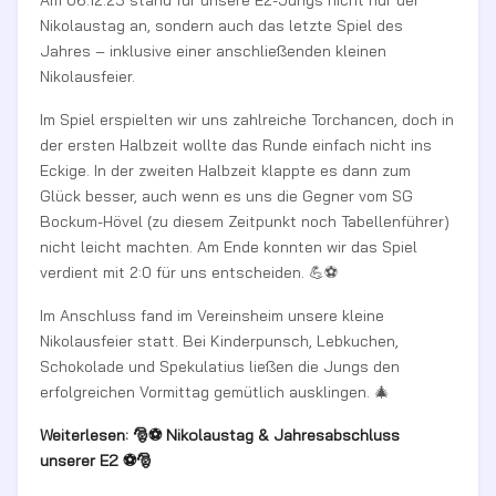
Am 06.12.25 stand für unsere E2-Jungs nicht nur der
Nikolaustag an, sondern auch das letzte Spiel des
Jahres – inklusive einer anschließenden kleinen
Nikolausfeier.
Im Spiel erspielten wir uns zahlreiche Torchancen, doch in
der ersten Halbzeit wollte das Runde einfach nicht ins
Eckige. In der zweiten Halbzeit klappte es dann zum
Glück besser, auch wenn es uns die Gegner vom SG
Bockum-Hövel (zu diesem Zeitpunkt noch Tabellenführer)
nicht leicht machten. Am Ende konnten wir das Spiel
verdient mit 2:0 für uns entscheiden. 💪⚽
Im Anschluss fand im Vereinsheim unsere kleine
Nikolausfeier statt. Bei Kinderpunsch, Lebkuchen,
Schokolade und Spekulatius ließen die Jungs den
erfolgreichen Vormittag gemütlich ausklingen. 🎄
Weiterlesen: 🎅⚽ Nikolaustag & Jahresabschluss
unserer E2 ⚽🎅