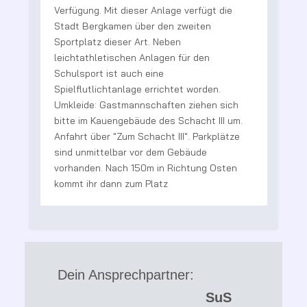
Verfügung. Mit dieser Anlage verfügt die
B
Stadt Bergkamen über den zweiten
Re
Sportplatz dieser Art. Neben
Ve
leichtathletischen Anlagen für den
Be
Schulsport ist auch eine
gr
Spielflutlichtanlage errichtet worden.
er
Umkleide: Gastmannschaften ziehen sich
bitte im Kauengebäude des Schacht III um.
Anfahrt über "Zum Schacht III". Parkplätze
sind unmittelbar vor dem Gebäude
vorhanden. Nach 150m in Richtung Osten
kommt ihr dann zum Platz
Dein Ansprechpartner:
SuS