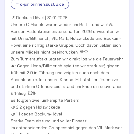
# c-juniorinnen.sus08.de
📍 Bockum-Hövel | 31.01.2026
Unsere C-Mädels waren wieder am Ball – und wie! 💪
Bei den Hallenkreismeisterschaften 2026 erwischten wir
mit Unna/Billmerich, VfL Mark, Holzwickede und Bockum-
Hövel eine richtig starke Gruppe. Doch davon ließen sich
unsere Mädels nicht beeindrucken. 💙🤍
Zum Turnierauftakt legten wir direkt los wie die Feuerwehr
🔥: Gegen Unna/Billmerich spielten wir stark auf, gingen
früh mit 2:0 in Führung und zeigten auch nach dem
Anschlusstreffer unsere Klasse. Mit stabiler Defensive
und starkem Offensivspiel stand am Ende ein souveräner
6:1-Sieg. 💥⚽
Es folgten zwei umkämpfte Partien:
🤝 2:2 gegen Holzwickede
🤝 1:1 gegen Bockum-Hövel
Starke Teamleistung und voller Einsatz!
Im entscheidenden Gruppenspiel gegen den VfL Mark war