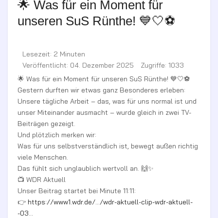
🌟 Was für ein Moment für
unseren SuS Rünthe! 💙🤍⚽
Lesezeit: 2 Minuten
Veröffentlicht: 04. Dezember 2025
Zugriffe: 1033
🌟 Was für ein Moment für unseren SuS Rünthe! 💙🤍⚽
Gestern durften wir etwas ganz Besonderes erleben:
Unsere tägliche Arbeit – das, was für uns normal ist und
unser Miteinander ausmacht – wurde gleich in zwei TV-
Beiträgen gezeigt.
Und plötzlich merken wir:
Was für uns selbstverständlich ist, bewegt außen richtig
viele Menschen.
Das fühlt sich unglaublich wertvoll an. 🙌✨
📺 WDR Aktuell
Unser Beitrag startet bei Minute 11:11:
👉
https://www1.wdr.de/.../wdr-aktuell-clip-wdr-aktuell-
-03...