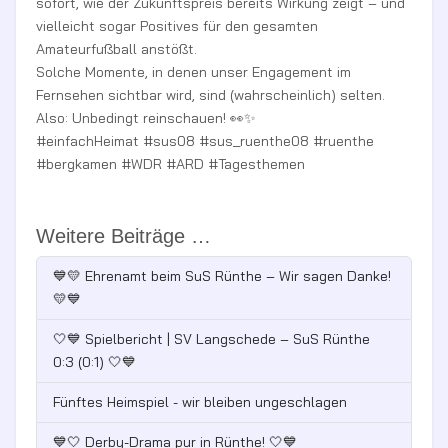
sofort, wie der Zukunftspreis bereits Wirkung zeigt – und
vielleicht sogar Positives für den gesamten
Amateurfußball anstößt.
Solche Momente, in denen unser Engagement im
Fernsehen sichtbar wird, sind (wahrscheinlich) selten.
Also: Unbedingt reinschauen! 👀✨
#einfachHeimat #sus08 #sus_ruenthe08 #ruenthe
#bergkamen #WDR #ARD #Tagesthemen
Weitere Beiträge …
💙💛 Ehrenamt beim SuS Rünthe – Wir sagen Danke!
💛💙
🤍💙 Spielbericht | SV Langschede – SuS Rünthe
0:3 (0:1) 🤍💙
Fünftes Heimspiel - wir bleiben ungeschlagen
💙🤍 Derby-Drama pur in Rünthe! 🤍💙