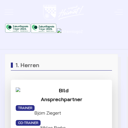
Mobile Menu Toggle
Off-
1. Herren
Ansprechpartner
TRAINER
Björn Ziegert
CO-TRAINER
Niklas Barks