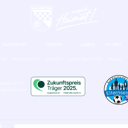
Spielbetrieb
Senioren
Jugend
Kontakt
ikel
Mitgliedschaft
Imagefilm
Songs des SuS08
Wappen