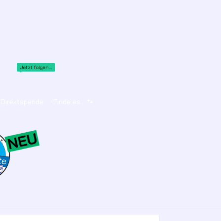
Jetzt folgen...
Direktspende
Finde es... 🐾