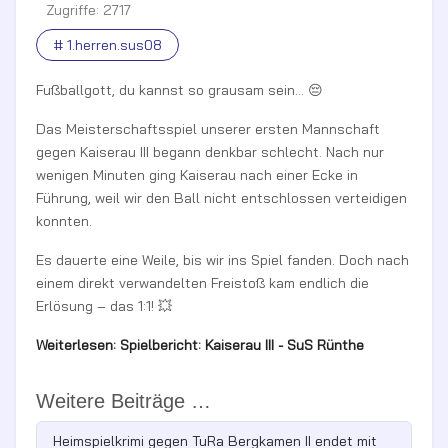
Zugriffe: 2717
# 1.herren.sus08
Fußballgott, du kannst so grausam sein... 😔
Das Meisterschaftsspiel unserer ersten Mannschaft
gegen Kaiserau III begann denkbar schlecht. Nach nur
wenigen Minuten ging Kaiserau nach einer Ecke in
Führung, weil wir den Ball nicht entschlossen verteidigen
konnten.
Es dauerte eine Weile, bis wir ins Spiel fanden. Doch nach
einem direkt verwandelten Freistoß kam endlich die
Erlösung – das 1:1! 💥
Weiterlesen: Spielbericht: Kaiserau III - SuS Rünthe
Weitere Beiträge …
Heimspielkrimi gegen TuRa Bergkamen II endet mit