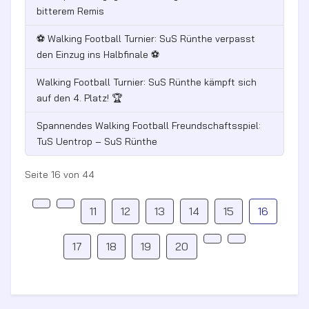
bitterem Remis
⚽ Walking Football Turnier: SuS Rünthe verpasst
den Einzug ins Halbfinale ⚽
Walking Football Turnier: SuS Rünthe kämpft sich
auf den 4. Platz! 🏆
Spannendes Walking Football Freundschaftsspiel:
TuS Uentrop – SuS Rünthe
Seite 16 von 44
11
12
13
14
15
16
17
18
19
20