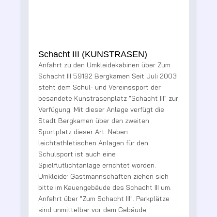
Schacht III (KUNSTRASEN)
Anfahrt zu den Umkleidekabinen über Zum
2
Schacht III 59192 Bergkamen Seit Juli 2003
steht dem Schul- und Vereinssport der
besandete Kunstrasenplatz "Schacht III" zur
t
Verfügung. Mit dieser Anlage verfügt die
Stadt Bergkamen über den zweiten
R
Sportplatz dieser Art. Neben
V
leichtathletischen Anlagen für den
B
Schulsport ist auch eine
g
Spielflutlichtanlage errichtet worden.
e
Umkleide: Gastmannschaften ziehen sich
bitte im Kauengebäude des Schacht III um.
te
Anfahrt über "Zum Schacht III". Parkplätze
sind unmittelbar vor dem Gebäude