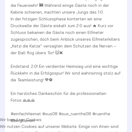
die Feuerwehr! 🚒 Während einige Gäste noch in der
Kabine schienen, machten unsere Jungs das 1:0.
In der hitzigen Schlussphase konterten wir eine
Druckwelle der Gäste eiskalt zum 2:0 aus! 🔥 Kurz vor
Schluss bekamen die Gäste noch einen Elfmeter
zugesprochen, doch beim Anblick unseres Elfmeterkillers
„Ketzi die Katze“ versagten dem Schützen die Nerven –
der Ball flog übers Tor! 🐱❌
Endstand: 2:0! Ein verdienter Heimsieg und eine wichtige
Rückkehr in die Erfolgsspur! Wir sind wahnsinnig stolz auf
die Teamleistung! 💙⚽
Ein herzliches Dankeschön für die professionellen
Fotos 🙏🙏🙏
#einfachHeimat #sus08 #sus_ruenthe08 #ruenthe
Wir benutzen Cookies
#bergkamen
Wir nutzen Cookies auf unserer Website. Einige von ihnen sind