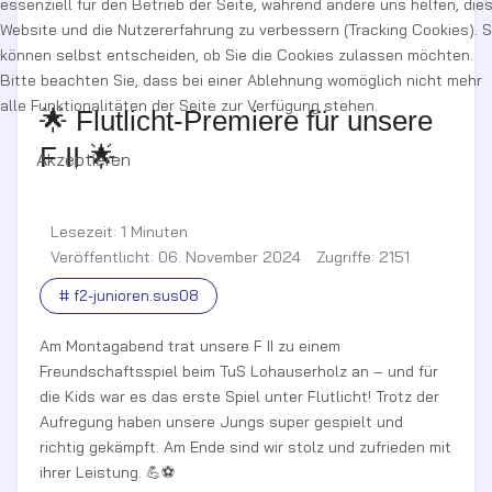
essenziell für den Betrieb der Seite, während andere uns helfen, die
Website und die Nutzererfahrung zu verbessern (Tracking Cookies). S
können selbst entscheiden, ob Sie die Cookies zulassen möchten.
Bitte beachten Sie, dass bei einer Ablehnung womöglich nicht mehr
alle Funktionalitäten der Seite zur Verfügung stehen.
🌟 Flutlicht-Premiere für unsere
F II 🌟
Akzeptieren
Lesezeit: 1 Minuten
Veröffentlicht: 06. November 2024
Zugriffe: 2151
# f2-junioren.sus08
Am Montagabend trat unsere F II zu einem
Freundschaftsspiel beim TuS Lohauserholz an – und für
die Kids war es das erste Spiel unter Flutlicht! Trotz der
Aufregung haben unsere Jungs super gespielt und
richtig gekämpft. Am Ende sind wir stolz und zufrieden mit
ihrer Leistung. 💪⚽