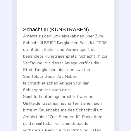
Zum
 2003
I" zur
e
Boulebahn am Schacht III
Regelmäßig wird unsere Boulebahn von den
Vereinsmitgliedern, Verwandten und
Bekannten genutzt. Die Nachfrage ist so
groß, dass wir planen eine zweite Bahn zu
errichten.
ich
 um.
tze
en