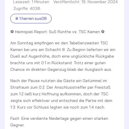
Lesezeit: 1 Minuten
Veröffentlicht: 19. November 2024
Zugriffe: 4038
# 1.herren.sus08
⚽ Heimspiel-Report: SuS Rünthe vs. TSC Kamen ⚽
Am Sonntag empfingen wir den Tabellenzweiten TSC
Kamen bei uns am Schacht III. Zu Beginn lieferten wir ein
Duell auf Augenhöhe, doch eine unglückliche Rückgabe
brachte uns mit 0:1 in Rückstand. Trotz einer guten
Chance im direkten Gegenzug blieb der Ausgleich aus.
Nach der Pause nutzten die Gäste ein Getümmel im
Strafraum zum 0:2. Der Anschlusstreffer per Freistoß
zum 1:2 ließ kurz Hoffnung aufkommen, doch der TSC
zeigte sich effektiver und entschied die Partie mit dem
1:3. Kurz vor Schluss legten sie noch zum 1:4 nach.
Fazit: Eine verdiente Niederlage gegen einen starken
Gegner.