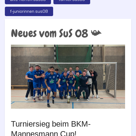
f-juniorinnen.sus08
Neues vom SuS 08 📯
Turniersieg beim BKM-
Mannesmann Cup!