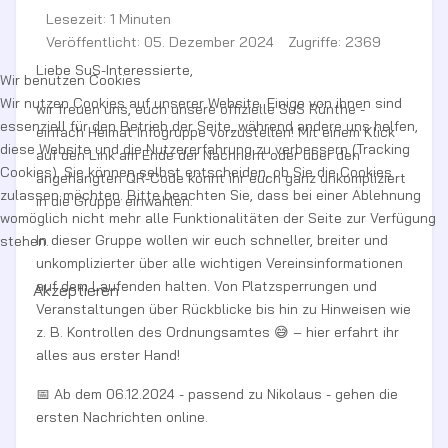
Lesezeit: 1 Minuten
Veröffentlicht: 05. Dezember 2024
Zugriffe: 2369
Liebe SuS-Interessierte,
Wir benutzen Cookies
Wir nutzen Cookies auf unserer Website. Einige von ihnen sind
wir freuen uns, euch unsere offizielle SuS Rünthe -
essenziell für den Betrieb der Seite, während andere uns helfen,
einfach Heimat Infogruppe vorzustellen! Mit einem Klick
diese Website und die Nutzererfahrung zu verbessern (Tracking
auf den Link am Ende der Nachricht oder über den
Cookies). Sie können selbst entscheiden, ob Sie die Cookies
angehängten QR-Code könnt ihr euch ganz unkompliziert
zulassen möchten. Bitte beachten Sie, dass bei einer Ablehnung
in die Gruppe einwählen.
womöglich nicht mehr alle Funktionalitäten der Seite zur Verfügung
In dieser Gruppe wollen wir euch schneller, breiter und
stehen.
unkomplizierter über alle wichtigen Vereinsinformationen
auf dem Laufenden halten. Von Platzsperrungen und
Akzeptieren
Veranstaltungen über Rückblicke bis hin zu Hinweisen wie
z. B. Kontrollen des Ordnungsamtes 😅 – hier erfahrt ihr
alles aus erster Hand!
📅 Ab dem 06.12.2024 - passend zu Nikolaus - gehen die
ersten Nachrichten online.