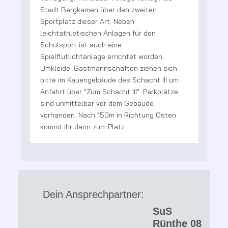
Stadt Bergkamen über den zweiten
R
Sportplatz dieser Art. Neben
V
leichtathletischen Anlagen für den
B
Schulsport ist auch eine
g
Spielflutlichtanlage errichtet worden.
e
Umkleide: Gastmannschaften ziehen sich
bitte im Kauengebäude des Schacht III um.
te
Anfahrt über "Zum Schacht III". Parkplätze
sind unmittelbar vor dem Gebäude
vorhanden. Nach 150m in Richtung Osten
kommt ihr dann zum Platz
Dein Ansprechpartner:
SuS
Rünthe 08