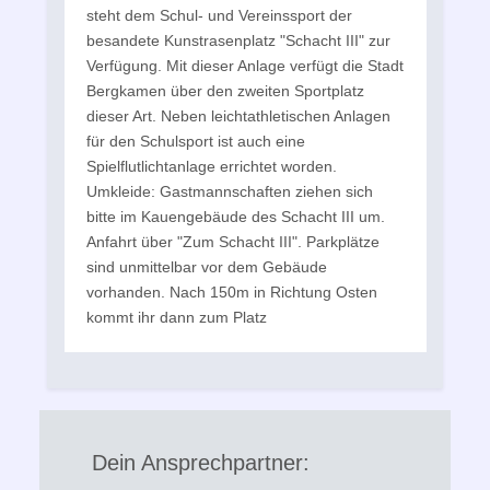
steht dem Schul- und Vereinssport der
besandete Kunstrasenplatz "Schacht III" zur
Verfügung. Mit dieser Anlage verfügt die Stadt
Bergkamen über den zweiten Sportplatz
R
r
dieser Art. Neben leichtathletischen Anlagen
V
für den Schulsport ist auch eine
B
Spielflutlichtanlage errichtet worden.
g
Umkleide: Gastmannschaften ziehen sich
e
bitte im Kauengebäude des Schacht III um.
Anfahrt über "Zum Schacht III". Parkplätze
sind unmittelbar vor dem Gebäude
vorhanden. Nach 150m in Richtung Osten
kommt ihr dann zum Platz
Dein Ansprechpartner: