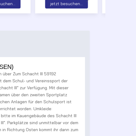
suchen...
jetzt besuchen...
jetzt bes
ASEN)
n über Zum Schacht III 59192
t dem Schul- und Vereinssport der
acht III" zur Verfügung. Mit dieser
kamen über den zweiten Sportplatz
schen Anlagen für den Schulsport ist
errichtet worden. Umkleide:
bitte im Kauengebäude des Schacht III
II". Parkplätze sind unmittelbar vor dem
 in Richtung Osten kommt ihr dann zum