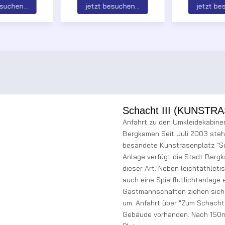
suchen...
jetzt besuchen...
jetzt be
Schacht III (KUNSTR
Anfahrt zu den Umkleidekabine
Bergkamen Seit Juli 2003 steh
besandete Kunstrasenplatz "Sch
Anlage verfügt die Stadt Berg
dieser Art. Neben leichtathleti
auch eine Spielflutlichtanlage 
Gastmannschaften ziehen sich 
um. Anfahrt über "Zum Schacht I
Gebäude vorhanden. Nach 150m