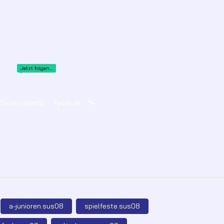
Jetzt folgen...
Direktspende
Finde es... 🐾
a-junioren.sus08
spielfeste.sus08