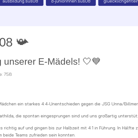
ausbildung.sus08
d-juniorinnen.sus08
gluecklichgehtei
08 📯
 unserer E-Mädels! 🤍💙
fe: 758
-Mädchen ein starkes 4:4-Unentschieden gegen die JSG Unna/Billmeri
athilda, die spontan eingesprungen sind und uns großartig unterstüt
ichtig auf und gingen bis zur Halbzeit mit 4:1 in Führung. In Hälfte
m beide Teams zufrieden sein konnten.