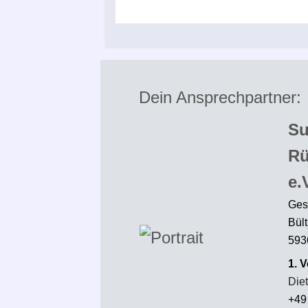
Dein Ansprechpartner:
S
Rü
e.
Ges
Bült
593
1. 
Die
+49