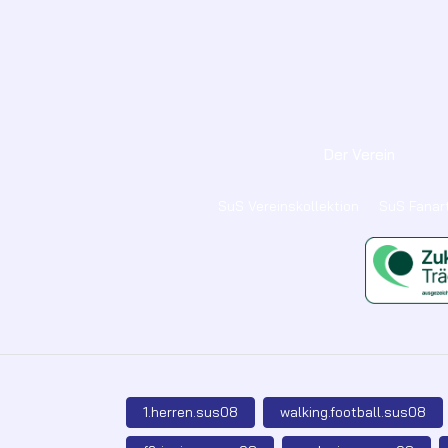
Der Verein
SuS Vereinskollektion
SuS Fanart
1.herren.sus08
walking.football.sus08