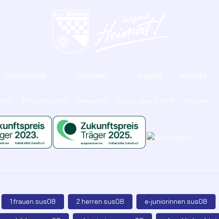
Spielbetrieb
Senioren
Jugend
Kontakt
ikel
Mitgliedschaft
Imagefilm
Songs des SuS08
Wappen
1.frauen.sus08
2.herren.sus08
e-juniorinnen.sus08