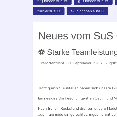
f2-junioren.sus08
g-Junioren.sus08
turnier.sus08
f-juniorinnen.sus08
Neues vom SuS 
⚽ Starke Teamleistung
Veröffentlicht: 30. September 2025
Zugrif
Trotz gleich 5 Ausfällen haben sich unsere E
Ein riesiges Dankeschön geht an Ceylin und M
Nach frühem Rückstand drehten unsere Mädels r
aus – am Ende ein gerechtes Ergebnis, mit de