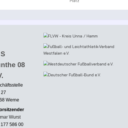
Platz
uS
nthe 08
V.
chäftsstelle
 27
68 Werne
Vorsitzender
tmar Wurst
 177 586 00