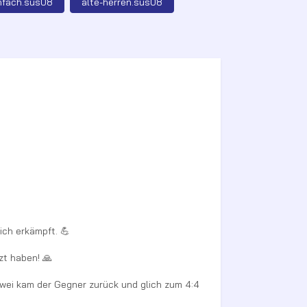
nfach.sus08
alte-herren.sus08
ch erkämpft. 💪
zt haben! 🙏
 zwei kam der Gegner zurück und glich zum 4:4