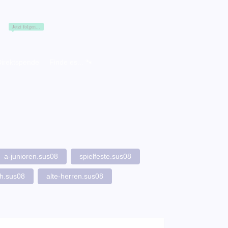
Jetzt folgen...
irektspende
Finde es... 🐾
a-junioren.sus08
spielfeste.sus08
ch.sus08
alte-herren.sus08