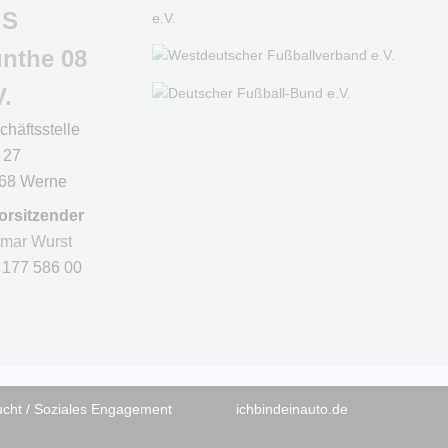
uS
nthe 08
V.
chäftsstelle
 27
68 Werne
Vorsitzender
tmar Wurst
 177 586 00
ucht / Soziales Engagement
ichbindeinauto.de