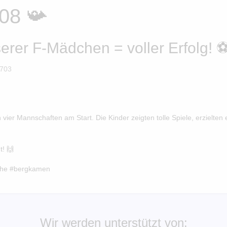
08 📯
serer F-Mädchen = voller Erfolg! ⚽
 703
ier Mannschaften am Start. Die Kinder zeigten tolle Spiele, erzielten
t! 🙌
the #bergkamen
Wir werden unterstützt von: