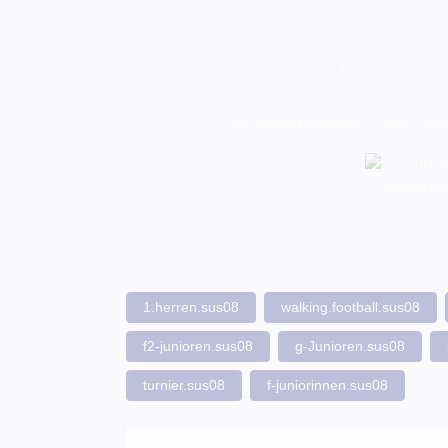
Der Verein
SuS Vereinskollektion
SuS Fanar
1.herren.sus08
walking.football.sus08
f2-junioren.sus08
g-Junioren.sus08
turnier.sus08
f-juniorinnen.sus08