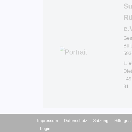
S
Rü
e.
Ges
Bült
593
1. 
Die
+49
81
Impressum
Datenschutz
Satzung
Hilfe ges
Login