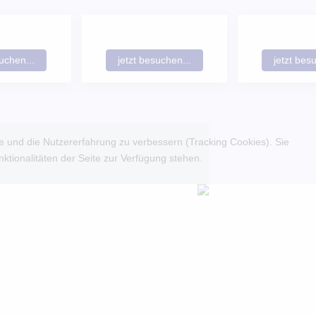
suchen...
jetzt besuchen...
jetzt bes
te und die Nutzererfahrung zu verbessern (Tracking Cookies). Sie
ktionalitäten der Seite zur Verfügung stehen.