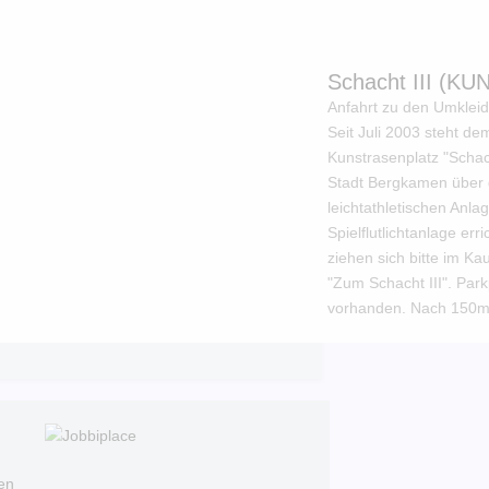
Schacht III (K
Anfahrt zu den Umklei
Seit Juli 2003 steht d
Kunstrasenplatz "Schach
Stadt Bergkamen über d
leichtathletischen Anla
Spielflutlichtanlage e
ziehen sich bitte im K
"Zum Schacht III". Par
vorhanden. Nach 150m 