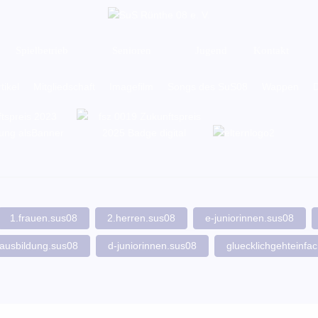
Spielbetrieb
Senioren
Jugend
Kontakt
tikel
Mitgliedschaft
Imagefilm
Songs des SuS08
Wappen
D
1.frauen.sus08
2.herren.sus08
e-juniorinnen.sus08
ausbildung.sus08
d-juniorinnen.sus08
gluecklichgehteinfa