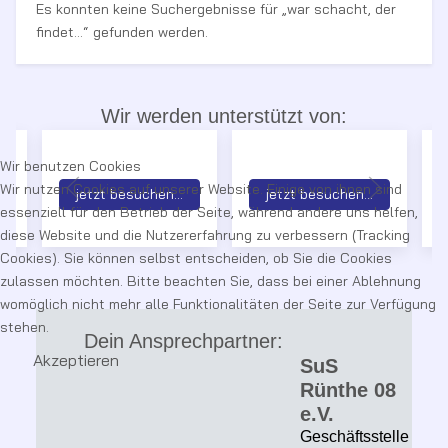
Es konnten keine Suchergebnisse für „war schacht, der
findet...“ gefunden werden.
Wir werden unterstützt von:
Wir benutzen Cookies
Wir nutzen Cookies auf unserer Website. Einige von ihnen sind
jetzt besuchen...
jetzt besuchen...
essenziell für den Betrieb der Seite, während andere uns helfen,
diese Website und die Nutzererfahrung zu verbessern (Tracking
Cookies). Sie können selbst entscheiden, ob Sie die Cookies
zulassen möchten. Bitte beachten Sie, dass bei einer Ablehnung
womöglich nicht mehr alle Funktionalitäten der Seite zur Verfügung
stehen.
Dein Ansprechpartner:
Akzeptieren
SuS
Rünthe 08
e.V.
Geschäftsstelle