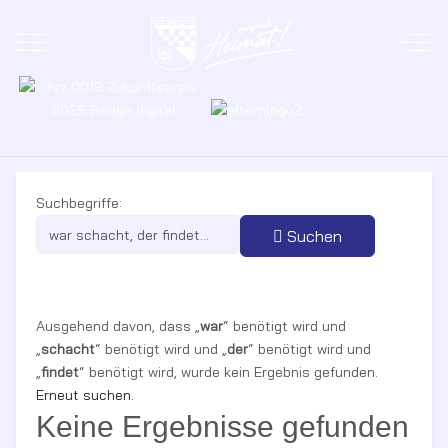
Mobile Menu Toggle
Off-
Suchformular
Suchbegriffe:
Suchen
Erweiterte Suche
Ausgehend davon, dass
„
war
“ benötigt wird
und
„
schacht
“ benötigt wird
und
„
der
“ benötigt wird
und
„
findet
“ benötigt wird
, wurde kein Ergebnis gefunden.
Erneut suchen.
Keine Ergebnisse gefunden